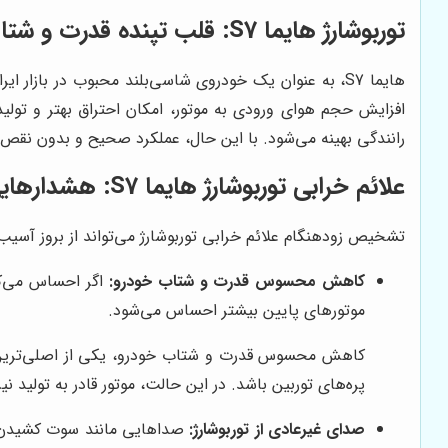
توربوشارژ هایما S7: قلب تپنده قدرت و شتاب
هایما S7، به عنوان یک خودروی شاسی‌بلند محبوب در بازار
افزایش حجم هوای ورودی به موتور، امکان احتراق بهتر و تولی
رانندگی بهینه می‌شود. با این حال، عملکرد صحیح و بدون نقص 
علائم خرابی توربوشارژ هایما S7: هشدارهایی که نباید نادیده گرفت
تشخیص زودهنگام علائم خرابی توربوشارژ می‌تواند از بروز آسیب‌های جد
کاهش محسوس قدرت و شتاب خودرو:
اگر احساس می‌کن
موتورهای پایین بیشتر احساس می‌شود.
کاهش محسوس قدرت و شتاب خودرو، یکی از اصلی‌ترین نش
پره‌های توربین باشد. در این حالت، موتور قادر به تولید 
صدای غیرعادی از توربوشارژ:
صداهایی مانند سوت کشیدن، ز