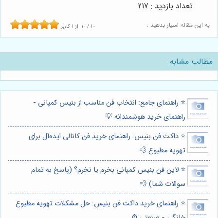
تعداد بازدید : 217
به این مقاله امتیاز بدهید :
10
/
10
از
1
کاربر
مطالب مشابه
⭐️ راهنمای جامع: انتخاب فن مناسب از بنیس کمپانی -
راهنمای خرید هوشمندانه 💡
⭐️ داکت فن بنیس: راهنمای خرید فن کانالی ایده‌آل برای
تهویه مطبوع 💨
⭐️ لاین فن بنیس کمپانی بخرم یا نخرم؟ (پاسخ به تمام
سوالات شما) 💨
⭐️ راهنمای خرید داکت فن بنیس: حل مشکلات تهویه مطبوع
خانگی و صنعتی ⚙️