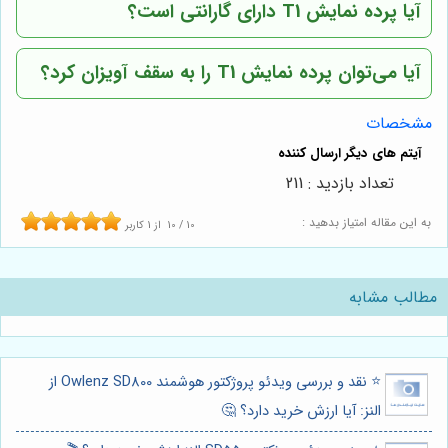
آیا پرده نمایش T1 دارای گارانتی است؟
آیا می‌توان پرده نمایش T1 را به سقف آویزان کرد؟
مشخصات
تعداد بازدید : 211
به این مقاله امتیاز بدهید :
10
/
10
از
1
کاربر
مطالب مشابه
⭐️ نقد و بررسی ویدئو پروژکتور هوشمند Owlenz SD800 از
النز: آیا ارزش خرید دارد؟ 🤔