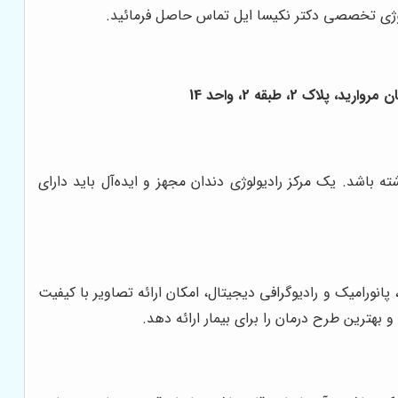
ولوژی تخصصی دکتر نکیسا ایل تماس حاصل فرمائید.
2، طبقه 2، واحد 14
اشد. یک مرکز رادیولوژی دندان مجهز و ایده‌آل باید دارای
ک مرکز رادیولوژی دندان خوب باید به جدیدترین دستگاه‌های تصویربرداری دندانپزشکی مجهز باشد. دستگاه‌هایی مانند CBCT، پانورامیک و رادیوگرافی دیجیتال، امکان ارائه تصاویر با کیفیت
بهترین طرح درمان را برای بیمار ارائه دهد.