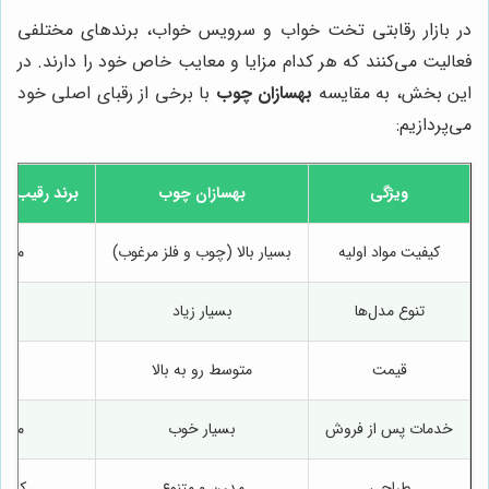
در بازار رقابتی تخت خواب و سرویس خواب، برندهای مختلفی
فعالیت می‌کنند که هر کدام مزایا و معایب خاص خود را دارند. در
این بخش، به مقایسه
بهسازان چوب
با برخی از رقبای اصلی خود
می‌پردازیم:
ویژگی
بهسازان چوب
برند رقیب 1 (مثلاً آپادانا)
کیفیت مواد اولیه
بسیار بالا (چوب و فلز مرغوب)
متو
تنوع مدل‌ها
بسیار زیاد
کم
قیمت
متوسط رو به بالا
پای
خدمات پس از فروش
بسیار خوب
متو
طراحی
مدرن و متنوع
کلاس