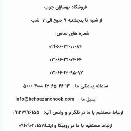
فروشگاه بهسازان چوب
از شنبه تا پنجشنبه 9 صبح الی 7 شب
شماره های تماس:
021-66-22-00-84
021-66-31-04-64
021-66-13-95-72
سامانه پیامکی ما
:
13-46-65-13-4000-5000
ایمیل ما
:
info@behsazanchoob.com
ارتباط مستقیم با ما در تلگرام و واتس آپ:
09127996155
ارتباط مستقیم با ما در روبیکا و ایتـا:09109020157