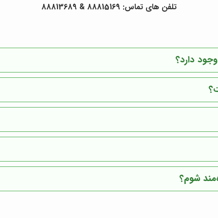
تلفن های تماس:
88815169
&
88813689
وجود دارد؟
ت؟
‌مند شوم؟