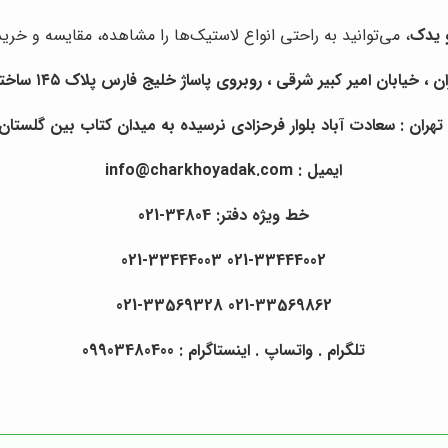
 یدک
، می‌توانید به راحتی انواع لاستیک‌ها را مشاهده، مقایسه و خرید
یابان امیر کبیر شرقی ، روبروی پاساژ خلیج فارس پلاک ۱۴۵ ساختمان چرخ و یدک.
ران : سعادت آباد بلوار فرحزادی نرسیده به میدان کتاب بین گلستان ا
ایمیل : info@charkhoyadak.com
خط ویژه دفتر: 34804-021
021-33444002 021-33444003
021-33569862 021-33569328
تلگرام . واتساپ . اینستاگرام : 09903480400