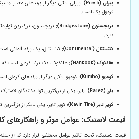
پیرلی (Pirelli):
پیرلی، یکی دیگر از برندهای معتبر لاستی
فرمول یک است.
بریجستون (Bridgestone):
بریجستون، بزرگترین تولیدکن
دارد.
کنتیننتال (Continental):
کنتیننتال، یک برند آلمانی اس
هانکوک (Hankook):
هانکوک، یک برند کره‌ای است که به
کومهو (Kumho):
کومهو، یکی دیگر از برندهای کره‌ای است
بارز (Barez):
بارز، یکی از بزرگترین تولیدکنندگان لاستیک
کویر تایر (Kavir Tire):
کویر تایر، یکی دیگر از بزرگترین 
قیمت لاستیک: عوامل موثر و راهکارهای ک
قیمت لاستیک، تحت تاثیر عوامل مختلفی قرار دارد که از جمله آ