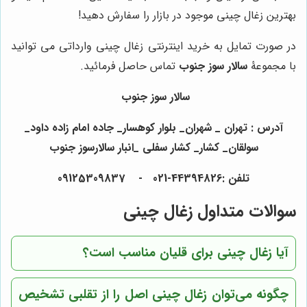
بهترین زغال چینی موجود در بازار را سفارش دهید!
در صورت تمایل به خرید اینترنتی زغال چینی وارداتی می توانید
با مجموعۀ
سالار سوز جنوب
تماس حاصل فرمائید.
سالار سوز جنوب
آدرس : تهران _ شهران_ بلوار کوهسار_ جاده امام زاده داود_
سولقان_ کشار_ کشار سفلی _انبار سالارسوز جنوب
تلفن :44394826-021 - 09125309837
سوالات متداول زغال چینی
آیا زغال چینی برای قلیان مناسب است؟
چگونه می‌توان زغال چینی اصل را از تقلبی تشخیص