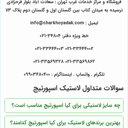
فروشگاه و مرکز خدمات غرب تهران : سعادت آباد بلوار فرحزادی
نرسیده به میدان کتاب بین گلستان اول و گلستان دوم پلاک 73
ایمیل : info@charkhoyadak.com
خط ویژه دفتر: 34804-021
021-33444002 021-33444003
021-33569862 021-33569328
تلگرام . واتساپ . اینستاگرام : 09903480400
سوالات متداول لاستیک اسپورتیج
چه سایز لاستیکی برای کیا اسپورتیج مناسب است؟
بهترین برندهای لاستیک برای کیا اسپورتیج کدامند؟