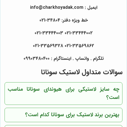
ایمیل : info@charkhoyadak.com
خط ویژه دفتر: 34804-021
021-33444002 021-33444003
021-33569862 021-33569328
تلگرام . واتساپ . اینستاگرام : 09903480400
سوالات متداول لاستیک سوناتا
چه سایز لاستیکی برای هیوندای سوناتا مناسب
است؟
بهترین برند لاستیک برای سوناتا کدام است؟