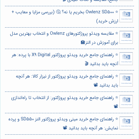
⭐️ Owlenz SD500 بخریم یا نه؟ 🤔 (بررسی مزایا و معایب +
ارزش خرید)
⭐️ مقایسه ویدئو پروژکتورهای Owlenz و انتخاب بهترین مدل
برای آموزش در النز🏫
⭐️ راهنمای جامع خرید ویدئو پروژکتور X9 Digital با پرده: هر
آنچه باید بدانید 🎬
⭐️ راهنمای جامع خرید ویدئو پروژکتور از نیزار کالا: هر آنچه
باید بدانید 📽️
⭐️ راهنمای جامع خرید ویدئو پروژکتور: از انتخاب تا راه‌اندازی
📽️
⭐️ راهنمای جامع خرید مینی ویدئو پروژکتور النز SD550 و پرده
نمایش: هر آنچه باید بدانید 📽️