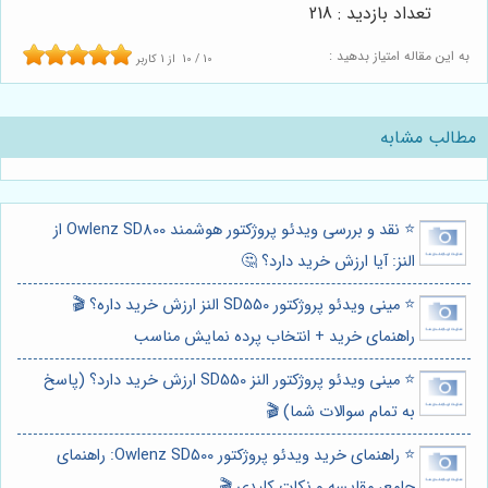
تعداد بازدید : 218
به این مقاله امتیاز بدهید :
10
/
10
از
1
کاربر
مطالب مشابه
⭐️ نقد و بررسی ویدئو پروژکتور هوشمند Owlenz SD800 از
النز: آیا ارزش خرید دارد؟ 🤔
⭐️ مینی ویدئو پروژکتور SD550 النز ارزش خرید داره؟ 🎬
راهنمای خرید + انتخاب پرده نمایش مناسب
⭐️ مینی ویدئو پروژکتور النز SD550 ارزش خرید دارد؟ (پاسخ
به تمام سوالات شما) 🎬
⭐️ راهنمای خرید ویدئو پروژکتور Owlenz SD500: راهنمای
جامع، مقایسه و نکات کلیدی 🎬