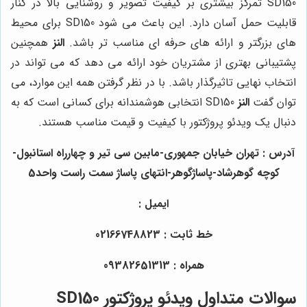
SD150 تمرکز بیشتری بر کیفیت تصویر و روشنایی بالا در کنار
قابلیت حمل آسان دارد. این باعث می شود SD150 برای محیط
های بزرگتر و ارائه های حرفه ای مناسب تر باشد.
النز
همچنین
پشتیبانی بهتری از مشتریان خود ارائه می دهد که می تواند در
انتخاب نهایی تاثیرگذار باشد. با در نظر گرفتن همه این موارد، می
توان گفت
النز
SD150 انتخابی هوشمندانه برای کسانی است که به
دنبال یک ویدئو پروژکتور با کیفیت و قیمت مناسب هستند.
آدرس : تهران خیابان جمهوری-مابین سی تیر و چهارراه استانبول-
کوچه گوهرشاد-پاساژگوهر-انتهای پاساژ سمت راست واحد5
ایمیل :
خط ثابت : 02166748823
همراه : 09382651313
سوالات متداول ویدئو پروژکتور SD150