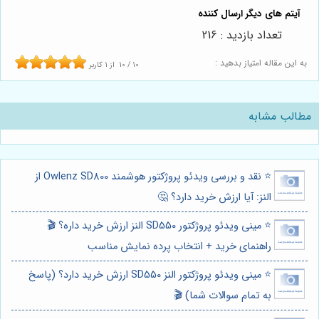
تعداد بازدید : 216
به این مقاله امتیاز بدهید :
10
/
10
از
1
کاربر
مطالب مشابه
⭐️ نقد و بررسی ویدئو پروژکتور هوشمند Owlenz SD800 از
النز: آیا ارزش خرید دارد؟ 🤔
⭐️ مینی ویدئو پروژکتور SD550 النز ارزش خرید داره؟ 🎬
راهنمای خرید + انتخاب پرده نمایش مناسب
⭐️ مینی ویدئو پروژکتور النز SD550 ارزش خرید دارد؟ (پاسخ
به تمام سوالات شما) 🎬