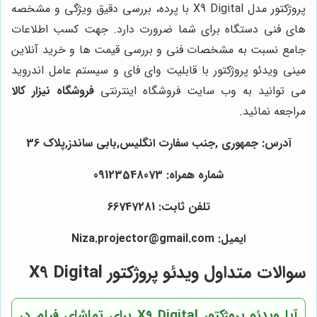
پروژکتور مدل X9 Digital با پرده، بررسی دقیق ویژگی و مشخصه
های فنی دستگاه برای شما ضرورت دارد. جهت کسب اطلاعات
جامع نسبت به مشخصات فنی و بررسی قیمت ها و خرید آنلاین
مینی ویدئو پروژکتور با قابلیت وای فای و سیستم عامل اندروید
می توانید به وب سایت فروشگاه اینترنتی
فروشگاه نیزار کالا
مراجعه نمائید.
آدرس: جمهوری ,جنب سفارت انگلیس,بابی ساندز,پلاک 36
شماره همراه: 09123548073
تلفن ثابت: 66747281
ایمیل: Niza.projector@gmail.com
سوالات متداول ویدئو پروژکتور X9 Digital
آیا ویدئو پروژکتور X9 Digital برای تماشای فیلم در