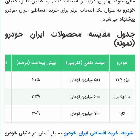
مالی خود، بهترین گزینه را انتخاب کنند. به همین دلیل،
دنیای
خودرو
به عنوان یک انتخاب برتر برای خرید اقساطی ایران خودرو
پیشنهاد می‌شود.
جدول مقایسه محصولات ایران خودرو
(نمونه)
خودرو
قیمت نقدی (تقریبی)
پیش پرداخت (درصد)
اقسا
پژو 207
500 میلیون تومان
40%
دنا پلاس
600 میلیون تومان
35%
تارا
700 میلیون تومان
30%
شرایط خرید
اقساطی ایران خودرو
بسیار آسان در
دنیای خودرو