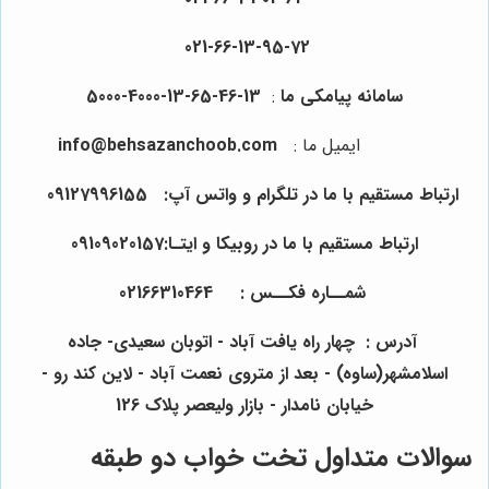
021-66-13-95-72
سامانه پیامکی ما
:
13-46-65-13-4000-5000
ایمیل ما
:
info@behsazanchoob.com
ارتباط مستقیم با ما در تلگرام و واتس آپ:
09127996155
ارتباط مستقیم با ما در روبیکا و ایتـا:09109020157
شمــاره فکــس :
464
310
66
021
آدرس : چهار راه یافت آباد - اتوبان سعیدی- جاده
اسلامشهر(ساوه) - بعد از متروی نعمت آباد - لاین کند رو -
خیابان نامدار - بازار ولیعصر پلاک 126
سوالات متداول تخت خواب دو طبقه