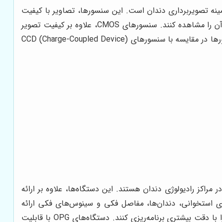
CMOS (Compl) یکی از پیشرفته‌ترین تکنولوژی‌ها در زمینه تصویربرداری دندان است. این سنسورها، تصاویر با کیفیت
بسیار بالا و رزولوشن فوق‌العاده ارائه می‌دهند و به دندانپزشکان کمک می‌کنند تا جزئیات دقیقی از ساختار دندان و بافت‌های اطراف آن را مشاهده کنند. سنسورهای CMOS، علاوه بر کیفیت تصویر
بالا، دارای سرعت پردازش بالایی نیز هستند که باعث کاهش زمان انتظار بیمار و افزایش کارایی مرکز رادیولوژی می‌شود. این نوع سنسورها در مقایسه با سنسورهای CCD (Charge-Coupled Device)
CBCT (Cone Beam Computed ) یکی از پرکاربردترین تجهیزات در مراکز رادیولوژی دندان هستند. این دستگاه‌ها، علاوه بر ارائه
 را نیز فراهم می‌کنند. تصاویر CBCT، اطلاعات دقیقی از ساختارهای استخوانی، دندان‌ها، مفاصل فکی و سینوس‌های فکی ارائه
می‌دهند و به دندانپزشکان کمک می‌کنند تا درمان‌های پیچیده مانند ایمپلنت‌های دندانی، جراحی‌های فک و صورت و درمان ریشه را با دقت بیشتری برنامه‌ریزی کنند. دستگاه‌های OPG با قابلیت