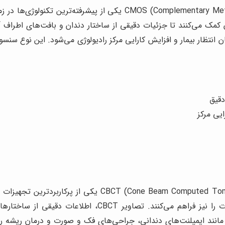
رادیوگرافی دیجیتال با سنسورهای ementary Metal-Oxide-Semiconductor
دقیق
یی مرکز
دستگاه‌های رادیوگرافی پانورامیک (OPG) با قابلیت Tomography
تصاویر پانورامیک، امکان تصویربرداری سه‌بعدی از فک و صورت