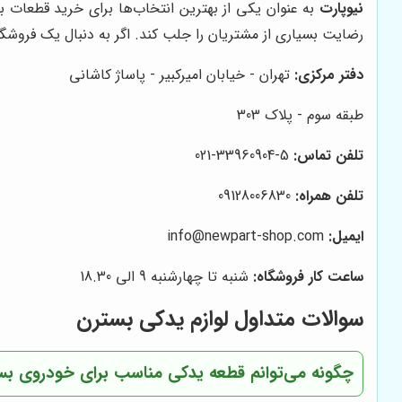
نیوپارت
به عنوان یکی از بهترین انتخاب‌ها برای خرید قطعات 
رضایت بسیاری از مشتریان را جلب کند. اگر به دنبال یک فروشگ
دفتر مرکزی
:
تهران - خیابان امیرکبیر - پاساژ کاشانی
طبقه سوم - پلاک 303
تلفن تماس
:
5-33960904-021
تلفن همراه
:
09128006830
ایمیل
:
info@newpart-shop.com
ساعت کار فروشگاه
:
شنبه تا چهارشنبه 9 الی 18.30
سوالات متداول لوازم یدکی بسترن
چگونه می‌توانم قطعه یدکی مناسب برای خودروی بست