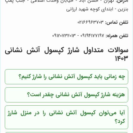
آدرس:
تهران - حسن آباد - خیابان وحدت اسلامی - جنب پمپ
بنزین - ابتدای کوچه شهید ارزانی
تلفن تماس:
02166963703
تلفن همراه:
09194177197 - 09120732013
سوالات متداول شارژ کپسول آتش نشانی
۱۴۰۳
چه زمانی باید کپسول آتش نشانی را شارژ کنیم؟
هزینه شارژ کپسول آتش نشانی چقدر است؟
آیا می‌توان کپسول آتش نشانی را در منزل شارژ
کرد؟