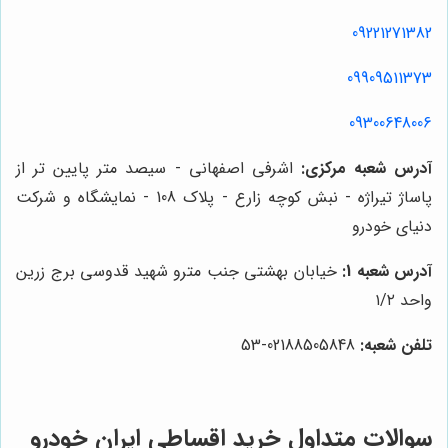
09221271382
09909511373
09300648006
آدرس شعبه مرکزی:
اشرفی اصفهانی - سیصد متر پایین تر از
پاساژ تیراژه - نبش کوچه زارع - پلاک 108 - نمایشگاه و شرکت
دنیای خودرو
آدرس شعبه 1:
خیابان بهشتی جنب مترو شهید قدوسی برج زرین
واحد ۱/۲
تلفن شعبه:
02188505848-53
سوالات متداول خرید اقساطی ایران خودرو