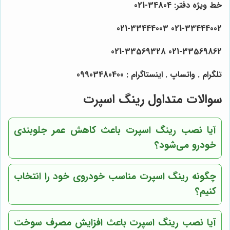
خط ویژه دفتر: 34804-021
021-33444002 021-33444003
021-33569862 021-33569328
تلگرام . واتساپ . اینستاگرام : 09903480400
سوالات متداول رینگ اسپرت
آیا نصب رینگ اسپرت باعث کاهش عمر جلوبندی
خودرو می‌شود؟
چگونه رینگ اسپرت مناسب خودروی خود را انتخاب
کنیم؟
آیا نصب رینگ اسپرت باعث افزایش مصرف سوخت