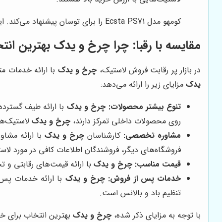
کومهو مدل Ecsta PS71 را برای توسان پیشنهاد می‌کند. این لاستیک با طراحی خاص آج و ترکیبات پیشرفته، چسبندگی خوب، ترمزگیری مناسب و سواری راحت را ارائه می‌دهد.
مقایسه با رقبا: چرا
چرخ و یدک
بهترین انت
در بازار پر رقابت فروش لاستیک،
چرخ و یدک
با ارائه خدمات متم
یدک
مزایای زیر را ارائه می‌دهد:
تنوع بیشتر محصولات:
چرخ و یدک
با ارائه طیف گسترده‌ا
روی محصولات داخلی تمرکز دارند،
چرخ و یدک
لاستیک‌ها
مشاوره تخصصی:
کارشناسان
چرخ و یدک
با ارائه مشاو
فروشگاه‌های دیگر، فروشندگان اطلاعات کافی در مورد لاستی
قیمت مناسب:
چرخ و یدک
با ارائه قیمت‌های رقابتی و ت
خدمات پس از فروش:
چرخ و یدک
با ارائه خدمات پس 
تنظیم باد و بالانس است.
با توجه به مزایای ذکر شده،
چرخ و یدک
بهترین انتخاب برای خر