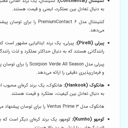
کنتیننتال (Continental):
کنتیننتال، یک برند آلمانی معت
به دنبال تعادل بین عملکرد، ایمنی و قیمت هستند.
کنتیننتال مدل Contact 6
می‌دهد.
پیرلی (Pirelli):
پیرلی، یک برند ایتالیایی مشهور است که
رانندگانی هستند که به دنبال حداکثر عملکرد و لذت رانند
پیرلی مدل l Season
و فرمان‌پذیری دقیقی را ارائه می‌دهد.
هانکوک (Hankook):
هانکوک، یک برند کره‌ای محبوب ا
به دنبال تعادل بین کیفیت، عملکرد و قیمت هستند.
هانکوک مدل Ventus Prime 3 را برای توسان پیشنهاد می‌کند. این لاستیک با طراحی خاص آج و ترکیبات پیشرفته، چسبندگی خوب، ترمزگیری مناسب و سواری راحت را ارائه می‌دهد.
کومهو (Kumho):
کومهو، یک برند کره‌ای دیگر است که ب
لاستیک‌هایی با ارزش خرید بالا هستند.