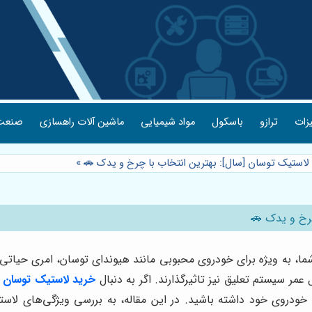
یزات
ترازو
باسکول
مواد شیمیایی
ماشین آلات راهسازی
صنعت 
 لاستیک توسان [سال]: بهترین انتخاب با چرخ و یدک 🚗
»
چرخ و یدک 🚗
ا، به ویژه برای خودروی محبوبی مانند هیوندای توسان، امری حیاتی
مر سیستم تعلیق نیز تاثیرگذارند. اگر به دنبال
خرید لاستیک توسان
د
ای خودروی خود داشته باشید. در این مقاله، به بررسی ویژگی‌های لا