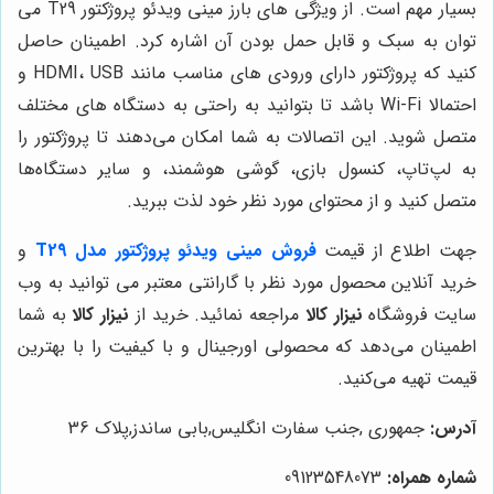
بسیار مهم است. از ویژگی های بارز مینی ویدئو پروژکتور T29
می
توان به سبک و قابل حمل بودن آن اشاره کرد
.
اطمینان حاصل
کنید که پروژکتور دارای ورودی های مناسب مانند
HDMI، USB
و
احتمالا
Wi-Fi باشد تا بتوانید به راحتی به دستگاه های مختلف
متصل شوید. این اتصالات به شما امکان می‌دهند تا پروژکتور را
به لپ‌تاپ، کنسول بازی، گوشی هوشمند، و سایر دستگاه‌ها
متصل کنید و از محتوای مورد نظر خود لذت ببرید.
جهت اطلاع از قیمت
فروش مینی ویدئو پروژکتور مدل T29
و
خرید آنلاین محصول مورد نظر با گارانتی معتبر می توانید به وب
سایت فروشگاه
نیزار کالا
مراجعه نمائید. خرید از
نیزار کالا
به شما
اطمینان می‌دهد که محصولی اورجینال و با کیفیت را با بهترین
قیمت تهیه می‌کنید.
آدرس:
جمهوری ,جنب سفارت انگلیس,بابی ساندز,پلاک 36
شماره همراه:
09123548073