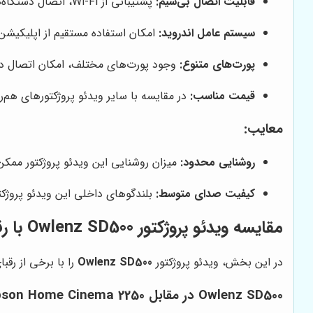
قابلیت اتصال بی‌سیم:
پشتیبانی از Wi-Fi، اتصال دستگاه‌های مختلف به ویدئو پروژکتور را آسان‌تر می‌کند.
سیستم عامل اندروید:
امکان استفاده مستقیم از اپلیکیشن‌
پورت‌های متنوع:
وجود پورت‌های مختلف، امکان اتصال دست
قیمت مناسب:
در مقایسه با سایر ویدئو پروژکتورهای هم‌ر
معایب:
روشنایی محدود:
میزان روشنایی این ویدئو پروژکتور ممک
کیفیت صدای متوسط:
بلندگوهای داخلی این ویدئو پروژکتو
مقایسه ویدئو پروژکتور Owlenz SD500 با رقبا
در این بخش، ویدئو پروژکتور
Owlenz SD500
را با برخی از رقبا
Owlenz SD500 در مقابل Epson Home Cinema 2250