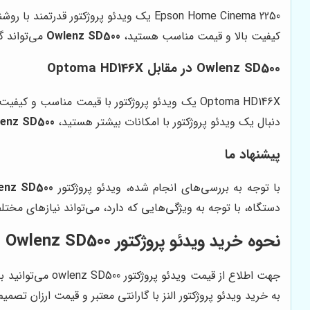
Epson Home Cinema 2250 یک ویدئو پروژکتور قدرتمند با روشنایی بالا و کیفیت تصویر عالی است. با این حال، قیمت آن به مراتب بالاتر از
کیفیت بالا و قیمت مناسب هستید،
Owlenz SD500
می‌تواند گ
Owlenz SD500 در مقابل Optoma HD146X
Optoma HD146X یک ویدئو پروژکتور با قیمت مناسب و کیفیت تصویر خوب است. با این حال،
دنبال یک ویدئو پروژکتور با امکانات بیشتر هستید،
enz SD500
پیشنهاد ما
با توجه به بررسی‌های انجام شده، ویدئو پروژکتور
enz SD500
دستگاه، با توجه به ویژگی‌هایی که دارد، می‌تواند نیازهای مختلف 
نحوه خرید ویدئو پروژکتور Owlenz SD500 هوشمند
جهت اطلاع از ق
به خرید ویدئو پروژکتور النز با گارانتی معتبر و قیمت ارزان تصمیم