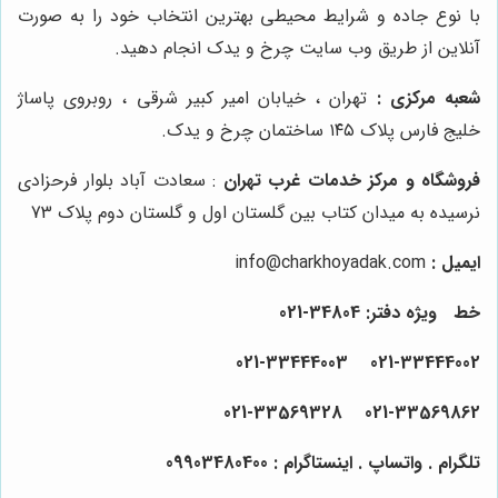
با نوع جاده و شرایط محیطی بهترین انتخاب خود را به صورت
آنلاین از طریق وب سایت چرخ و یدک انجام دهید.
شعبه مرکزی :
تهران ، خیابان امیر کبیر شرقی ، روبروی پاساژ
خلیج فارس پلاک ۱۴۵ ساختمان چرخ و یدک.
فروشگاه و مرکز خدمات غرب تهران
: سعادت آباد بلوار فرحزادی
نرسیده به میدان کتاب بین گلستان اول و گلستان دوم پلاک 73
ایمیل :
info@charkhoyadak.com
خط ویژه دفتر: 34804-021
021-33444002 021-33444003
021-33569328
021-33569862
تلگرام . واتساپ . اینستاگرام : 09903480400