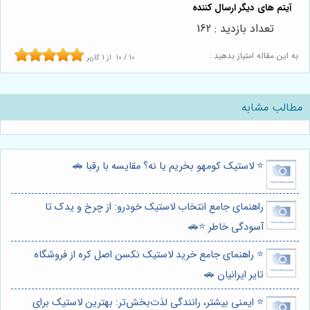
تعداد بازدید : 162
به این مقاله امتیاز بدهید :
10
/
10
از
1
کاربر
مطالب مشابه
⭐️ لاستیک کومهو بخریم یا نه؟ مقایسه با رقبا 🚗
راهنمای جامع انتخاب لاستیک خودرو: از چرخ و یدک تا
آسودگی خاطر ⭐️🚗
⭐️ راهنمای جامع خرید لاستیک نکسن اصل کره از فروشگاه
تایر ایرانیان 🚗
⭐️ ایمنی بیشتر، رانندگی لذت‌بخش‌تر: بهترین لاستیک برای