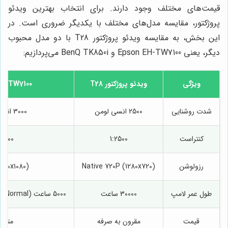
قیمت‌های مختلف وجود دارند. برای انتخاب بهترین ویدئو
پروژکتور، مقایسه مدل‌های مختلف با یکدیگر ضروری است. در
این بخش، به مقایسه ویدئو پروژکتور T28 با دو مدل محبوب
دیگر، یعنی Epson EH-TW7100 و BenQ TK850i می‌پردازیم:
ویژگی
ویدئو پروژکتور T28
EH-TW7100
شدت روشنایی
2500 انسی لومن
3000 انسی لومن
کنتراست
1:2500
100000
رزولوشن
Native 720P (1280x720)
1920x1080)
طول عمر لامپ
30000 ساعت
5000 ساعت (Normal) / 10000 ساعت (ECO)
قیمت
مقرون به صرفه
متوس