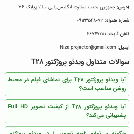
آدرس:
جمهوری ,جنب سفارت انگلیس,بابی ساندز,پلاک 36
شماره همراه:
09123548073
تلفن ثابت:
66747281
ایمیل:
Niza.projector@gmail.com
سوالات متداول ویدئو پروژکتور T28
آیا ویدئو پروژکتور T28 برای تماشای فیلم در محیط
روشن مناسب است؟
آیا ویدئو پروژکتور T28 از کیفیت تصویر Full HD
پشتیبانی می‌کند؟
چگونه می‌توانم زاویه تصویر را در ویدئو پروژکتور