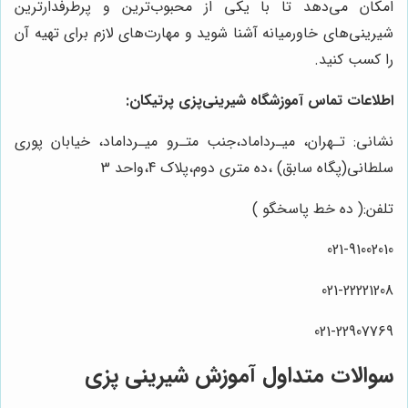
امکان می‌دهد تا با یکی از محبوب‌ترین و پرطرفدارترین
شیرینی‌های خاورمیانه آشنا شوید و مهارت‌های لازم برای تهیه آن
را کسب کنید.
اطلاعات تماس آموزشگاه شیرینی‌پزی پرتیکان:
نشانی: تـهران، میـرداماد،جنب متـرو میـرداماد، خیابان پوری
سلطانی(پگاه سابق) ،ده متری دوم،پلاک 4،واحد 3
تلفن:( ده خط پاسخگو )
021-91002010
021-22221208
021-22907769
سوالات متداول آموزش شیرینی پزی