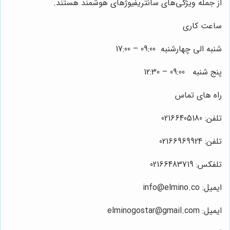
از جمله ویژگی‌های سانتریفیوژهای هوشمند هستند.
ساعت کاری
شنبه الی چهارشنبه 09:00 – 17:00
پنج شنبه 09:00 – 12:30
راه های تماس
تلفن: 02166405180
تلفن: 02166969924
تلفکس: 02166483719
ایمیل: info@elmino.co
ایمیل: elminogostar@gmail.com