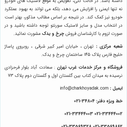
داشته باشد. در حالت کلی، تعویض به موقع لاستیک های خودرو
نه تنها ایمنی را افزایش می دهد، بلکه می تواند به بهبود عملکرد
خودرو نیز کمک کند. در نتیجه بر اساس مطالب مذکور، بهتر است
در انتخاب مدل و سایز لاستیک سورنتو توجه داشته باشید و در
صورت لزوم با کارشناسان فروش
چرخ و یدک
مشورت نمائید.
شعبه مرکزی :
تهران ، خیابان امیر کبیر شرقی ، روبروی پاساژ
خلیج فارس پلاک ۱۴۵ ساختمان چرخ و یدک.
فروشگاه و مرکز خدمات غرب تهران
: سعادت آباد بلوار فرحزادی
نرسیده به میدان کتاب بین گلستان اول و گلستان دوم پلاک 73
ایمیل :
info@charkhoyadak.com
خط ویژه دفتر: 34804-021
021-33444002 021-33444003
021-33569328
021-33569862