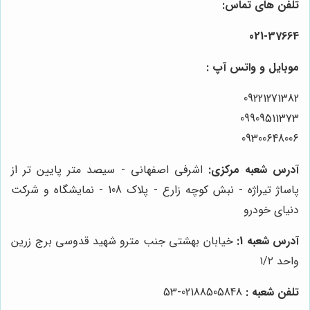
تلفن های تماس:
021-37664
موبایل و واتس آپ :
09221271382
09909511373
09300648006
آدرس شعبه مرکزی:
اشرفی اصفهانی - سیصد متر پایین تر از
پاساژ تیراژه - نبش کوچه زارع - پلاک 108 - نمایشگاه و شرکت
دنیای خودرو
آدرس شعبه 1:
خیابان بهشتی جنب مترو شهید قدوسی برج زرین
واحد ۱/۲
تلفن شعبه :
02188505848-53