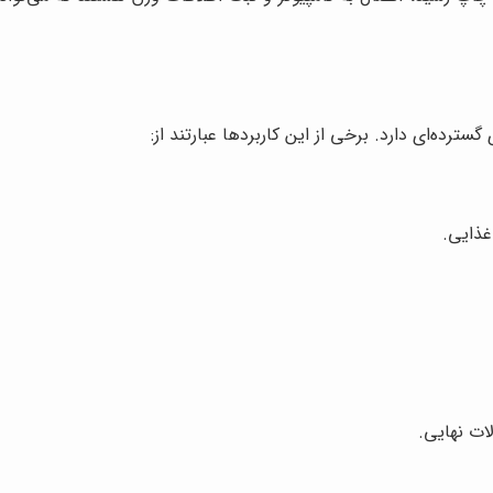
غذایی.
ات نهایی.