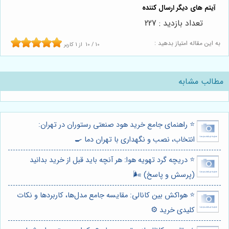
تعداد بازدید : 227
به این مقاله امتیاز بدهید :
10
/
10
از
1
کاربر
مطالب مشابه
⭐️ راهنمای جامع خرید هود صنعتی رستوران در تهران:
انتخاب، نصب و نگهداری با تهران دما 🍳
⭐️ دریچه گرد تهویه هوا: هر آنچه باید قبل از خرید بدانید
(پرسش و پاسخ) 🌬️
⭐️ هواکش بین کانالی: مقایسه جامع مدل‌ها، کاربردها و نکات
کلیدی خرید ⚙️