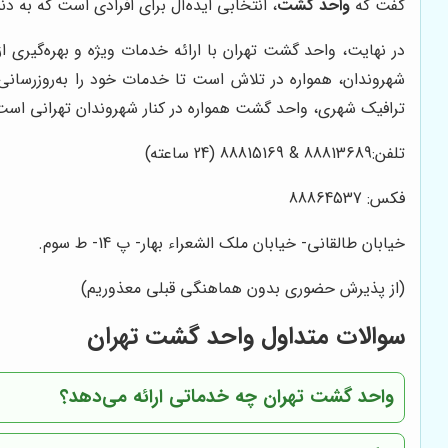
گفت که
واحد گشت
، انتخابی ایده‌آل برای افرادی است که به 
در نهایت، واحد گشت تهران با ارائه خدمات ویژه و بهره‌گیری ا
شهروندان، همواره در تلاش است تا خدمات خود را به‌روزرسانی 
ترافیک شهری، واحد گشت همواره در کنار شهروندان تهرانی است
تلفن:88813689 & 88815169 (24 ساعته)
فکس:
88864537
خیابان طالقانی- خیابان ملک الشعراء بهار- پ 14- ط سوم.
(از پذیرش حضوری بدون هماهنگی قبلی معذوریم)
سوالات متداول واحد گشت تهران
واحد گشت تهران چه خدماتی ارائه می‌دهد؟