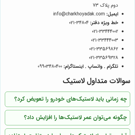
دوم پلاک 73
ایمیل:
info@charkhoyadak.com
خط ویژه دفتر:
34804-021
021-33444002
021-33444003
021-33569862
021-33569328
تلگرام . واتساپ . اینستاگرام:
09903480400
سوالات متداول لاستیک
چه زمانی باید لاستیک‌های خودرو را تعویض کرد؟
چگونه می‌توان عمر لاستیک‌ها را افزایش داد؟