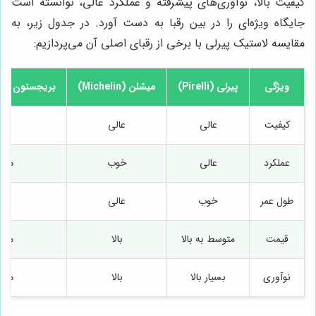
کیفیت بالا، نوآوری‌های پیشرفته و عملکرد عالی، توانسته است
جایگاه ویژه‌ای را در بین رقبا به دست آورد. در جدول زیر، به
مقایسه لاستیک پیرلی با برخی از رقبای اصلی آن می‌پردازیم:
ویژگی
پیرلی (Pirelli)
میشلن (Michelin)
بریجستون (Bridgestone)
کیفیت
عالی
عالی
خو
عملکرد
عالی
خوب
متو
طول عمر
خوب
عالی
خو
قیمت
متوسط به بالا
بالا
متو
نوآوری
بسیار بالا
بالا
متو