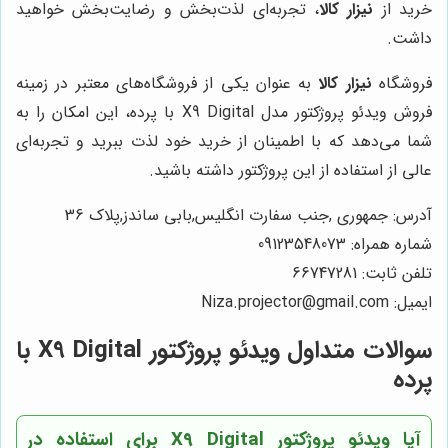
خرید از
نیزار کالا
، تجربه‌ای لذت‌بخش و رضایت‌بخش خواهید
داشت.
فروشگاه
نیزار کالا
به عنوان یکی از فروشگاه‌های معتبر در زمینه
فروش ویدئو پروژکتور مدل X9 Digital با پرده، این امکان را به
شما می‌دهد که با اطمینان از خرید خود لذت ببرید و تجربه‌ای
عالی از استفاده از این پروژکتور داشته باشید.
آدرس: جمهوری ,جنب سفارت انگلیس,بابی ساندز,پلاک 36
شماره همراه: 09123548073
تلفن ثابت: 66747281
ایمیل: Niza.projector@gmail.com
سوالات متداول ویدئو پروژکتور X9 Digital با
پرده
آیا ویدئو پروژکتور X9 Digital برای استفاده در