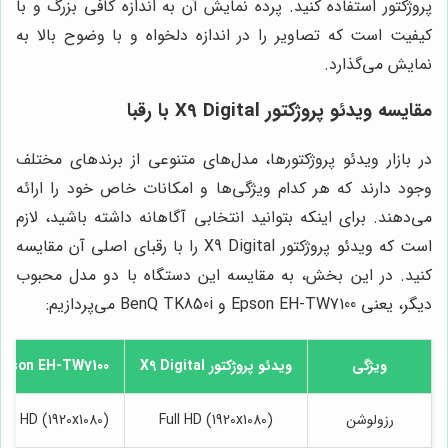
پروژکتور استفاده کنید. پرده نمایش آن به اندازه کافی بزرگ و با
کیفیت است که تصاویر را در اندازه دلخواه و با وضوح بالا به
نمایش می‌گذارد.
مقایسه ویدئو پروژکتور X9 Digital با رقبا
در بازار ویدئو پروژکتورها، مدل‌های متنوعی از برندهای مختلف
وجود دارند که هر کدام ویژگی‌ها و امکانات خاص خود را ارائه
می‌دهند. برای اینکه بتوانید انتخابی آگاهانه داشته باشید، لازم
است که ویدئو پروژکتور X9 Digital را با رقبای اصلی آن مقایسه
کنید. در این بخش، به مقایسه این دستگاه با دو مدل محبوب
دیگر، یعنی Epson EH-TW7100 و BenQ TK850i می‌پردازیم:
ویژگی
ویدئو پروژکتور X9 Digital
Epson EH-TW7100
رزولوشن
Full HD (1920x1080)
Full HD (1920x1080)