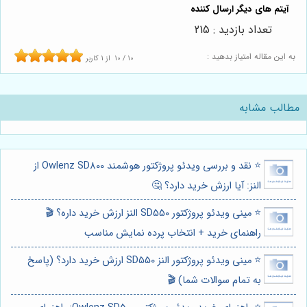
تعداد بازدید : 215
به این مقاله امتیاز بدهید :
10
/
10
از
1
کاربر
مطالب مشابه
⭐️ نقد و بررسی ویدئو پروژکتور هوشمند Owlenz SD800 از
النز: آیا ارزش خرید دارد؟ 🤔
⭐️ مینی ویدئو پروژکتور SD550 النز ارزش خرید داره؟ 🎬
راهنمای خرید + انتخاب پرده نمایش مناسب
⭐️ مینی ویدئو پروژکتور النز SD550 ارزش خرید دارد؟ (پاسخ
به تمام سوالات شما) 🎬