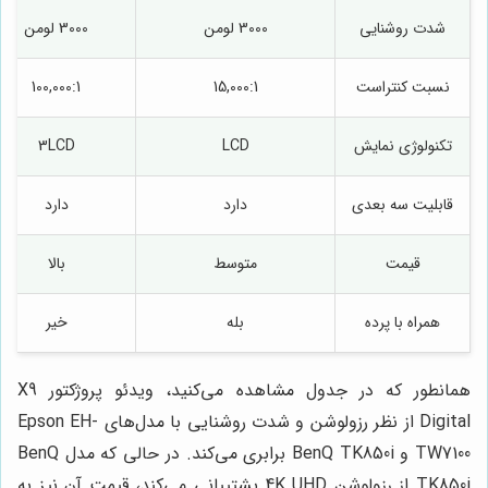
شدت روشنایی
3000 لومن
3000 لومن
نسبت کنتراست
15,000:1
100,000:1
تکنولوژی نمایش
LCD
3LCD
قابلیت سه بعدی
دارد
دارد
قیمت
متوسط
بالا
همراه با پرده
بله
خیر
همانطور که در جدول مشاهده می‌کنید، ویدئو پروژکتور X9
Digital از نظر رزولوشن و شدت روشنایی با مدل‌های Epson EH-
TW7100 و BenQ TK850i برابری می‌کند. در حالی که مدل BenQ
TK850i از رزولوشن 4K UHD پشتیبانی می‌کند، قیمت آن نیز به