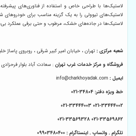
لاستیک‌ها با طراحی خاص و استفاده از فناوری‌های پیشرفته
لاستیک‌های تیوولی را به یک گزینه مناسب برای خودروهای شاس
لاستیک‌ها در جاده‌های خشک، مرطوب و حتی برفی عملکرد بی‌نق
شعبه مرکزی :
تهران ، خیابان امیر کبیر شرقی ، روبروی پاساژ خلیج فارس پلاک ۱۴۵ 
فروشگاه و مرکز خدمات غرب تهران
: سعادت آباد بلوار فرحزادی 
ایمیل :
info@charkhoyadak.com
خط ویژه دفتر: 34804-021
021-33444002 021-33444003
021-33569862 021-33569328
تلگرام . واتساپ . اینستاگرام : 09903480400