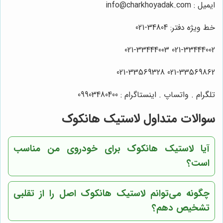
ایمیل : info@charkhoyadak.com
خط ویژه دفتر: 34804-021
021-33444002 021-33444003
021-33569862 021-33569328
تلگرام . واتساپ . اینستاگرام : 09903480400
سوالات متداول لاستیک هانکوک
آیا لاستیک هانکوک برای خودروی من مناسب
است؟
چگونه می‌توانم لاستیک هانکوک اصل را از تقلبی
تشخیص دهم؟