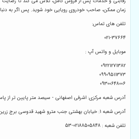
رقابتی و خدمات پس از فروش کامل، تلاش می کند تا رضایت مشت
زمان ممکن، صاحب خودروی رویایی خود شوید. پس اگر به دنبا
تلفن های تماس:
021-37664
موبایل و واتس آپ :
09221271382
09909511373
09300648006
آدرس شعبه مرکزی: اشرفی اصفهانی - سیصد متر پایین تر از پاساژ تیراژه - نبش کوچه زا
آدرس شعبه 1: خیابان بهشتی جنب مترو شهید قدوسی برج زرین واحد ۱/۲
تلفن شعبه : 02188505848-53