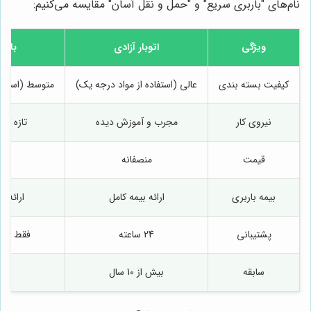
نام‌های "باربری سریع" و "حمل و نقل آسان" مقایسه می‌کنیم:
ویژگی
اتوبار آزادی
بارب
کیفیت بسته بندی
عالی (استفاده از مواد درجه یک)
متوسط (استفاد
نیروی کار
مجرب و آموزش دیده
تازه کار
قیمت
منصفانه
بیمه باربری
ارائه بیمه کامل
ارائه 
پشتیبانی
24 ساعته
فقط در س
سابقه
بیش از 10 سال
3 س