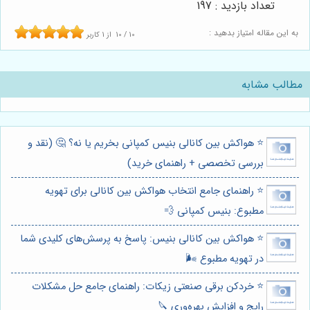
تعداد بازدید : 197
به این مقاله امتیاز بدهید :
10
/
10
از
1
کاربر
مطالب مشابه
⭐️ هواکش بین کانالی بنیس کمپانی بخریم یا نه؟ 🤔 (نقد و
بررسی تخصصی + راهنمای خرید)
⭐️ راهنمای جامع انتخاب هواکش بین کانالی برای تهویه
مطبوع: بنیس کمپانی 💨
⭐️ هواکش بین کانالی بنیس: پاسخ به پرسش‌های کلیدی شما
در تهویه مطبوع 🌬️
⭐️ خردکن برقی صنعتی زیکات: راهنمای جامع حل مشکلات
رایج و افزایش بهره‌وری 🔪