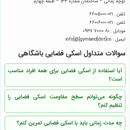
کوچه زمانی – ساختمان شماره 133 – طبقه چهارم
تلفن : 021-66005000
تلفن : 021-66006000
موبایل : 80 70000 0937
ایمیل : info[@]gymland[dot]co
سوالات متداول اسکی فضایی باشگاهی
آیا استفاده از اسکی فضایی برای همه افراد مناسب
است؟
چگونه می‌توانم سطح مقاومت اسکی فضایی را
تنظیم کنم؟
چه مدت زمانی باید با اسکی فضایی تمرین کنم؟