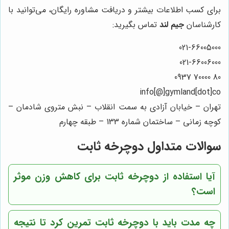
برای کسب اطلاعات بیشتر و دریافت مشاوره رایگان، می‌توانید با
کارشناسان
جیم لند
تماس بگیرید:
021-66005000
021-66006000
80 70000 0937
info[@]gymland[dot]co
تهران – خیابان آزادی به سمت انقلاب – نبش متروی شادمان –
کوچه زمانی – ساختمان شماره 133 – طبقه چهارم
سوالات متداول دوچرخه ثابت
آیا استفاده از دوچرخه ثابت برای کاهش وزن موثر
است؟
چه مدت باید با دوچرخه ثابت تمرین کرد تا نتیجه