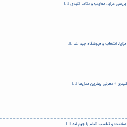
سی مزایا، معایب و نکات کلیدی 🏋️‍♀️
یا، انتخاب و فروشگاه جیم لند 🏃‍♀️
یدی + معرفی بهترین مدل‌ها 🚴‍♀️
لامت و تناسب اندام با جیم لند 🚴‍♀️