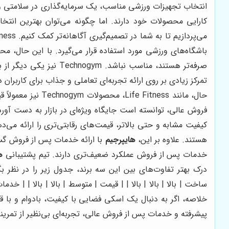
انتخاب تجهیزات ورزشی مناسب، یک سرمایه‌گذاری در سلامتی و 
کارایی محصولات خود دارند. اما چگونه می‌توان بهترین انتخ
تمرکز زیادی بر روی ارائه تجربه‌ای تعاملی و جذاب برای کاربر
حال، مانند Life Fitness، محصولات Technogym نیز معمولاً قیمت بالایی دارند. در مقایسه با Life Fitness و Technogym،
فروش عالی، توانسته است جایگاه ویژه‌ای در بازار به دست آورد. در حالی که Life Fitness و Technogym به دلیل برندهای شناخته ش
کیفیت مشابه و حتی بالاتر، قیمت‌های رقابتی‌تری را ارائه می‌د
هستند. علاوه بر این،
هایپرجیم
با ارائه خدمات پس از فروش گست
خدمات پس از فروش عملکرد ضعیف‌تری دارند. تیم پشتیبانی
ه
درک بهتر تفاوت‌های بین این سه برند، جدول زیر را در نظر بگ
ساخت | بالا | بالا | بالا | | قیمت | متوسط | بالا | بالا | |
خلاصه، اگر به دنبال یک اسکی فضایی با کیفیت، بادوام و ب
پیشرفته و خدمات پس از فروش عالی، تجربه‌ای بی‌نظیر از تمرینا