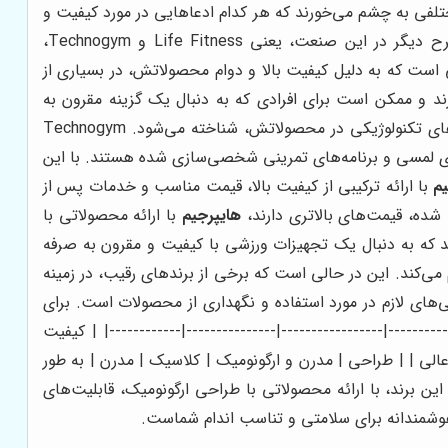
لفی به چشم می‌خورند که هر کدام ادعاهایی در مورد کیفیت و
با دو برند مطرح دیگر در این صنعت، یعنی Life Fitness و Technogym،
ته شده در زمینه تولید تجهیزات ورزشی است که به دلیل کیفیت بالا و دوام محصولاتش، در بسیاری از
معمولاً قیمت بالاتری نسبت به سایر برندها دارند و ممکن است برای افرادی که به دنبال یک گزینه مقرون به
صرفه‌تر هستند، مناسب نباشد. Technogym نیز یکی دیگر از برندهای معتبر در این حوزه است که به دلیل طراحی مدرن و نوآوری‌های تکنولوژیکی در محصولاتش، شناخته می‌شود. Technogym
رهای لمسی و برنامه‌های تمرینی شخصی‌سازی شده هستند. با این
م
با ارائه ترکیبی از کیفیت بالا، قیمت مناسب و خدمات پس از
هایپرجیم
با ارائه محصولاتی با
د که به دنبال یک تجهیزات ورزشی با کیفیت و مقرون به صرفه
می‌کند. این در حالی است که برخی از برندهای رقیب، در زمینه
‌های لازم در مورد استفاده و نگهداری از محصولات است. برای
Life Fitnes | |-----------------|-----------------|---------------|------------| | کیفیت
 عالی | | طراحی | مدرن و ارگونومیک | کلاسیک | مدرن | به طور
ین برند، با ارائه محصولاتی با طراحی ارگونومیک، قابلیت‌های
وشمندانه برای سلامتی و تناسب اندام شماست.