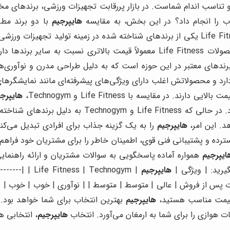
تناسب اندام شماست. در بازار پررقابت تجهیزات ورزشی، برندهای مخت
اب را انجام داد؟ در این بخش، به مقایسه
هایپرجیم
می‌پردازیم تا به شما در تصمیم‌گیری آگاهانه‌تر کمک کنیم. Life Fitness یکی از برندهای شناخ
باشگاه‌های ورزشی مورد استفاده قرار می‌گیرد. با این حال، محصولات Life Fitness 
ان دارد و محصولاتش اغلب دارای ویژگی‌های پیشرفته‌ای مانند نمایشگ
هایپرجی
ده، قیمت‌های بالاتری دارند،
هد. این امر،
هایپرجیم
را به یک گزینه جذاب برای افرادی تبدیل می‌کن
رده و پشتیبانی فنی قوی، اطمینان خاطر را برای مشتریان خود فراهم 
ایپرجیم
همواره آماده پاسخگویی به سوالات مشتریان و ارائه راهنمایی
یرید: | ویژگی |
هایپرجیم
| s | Technogym
 خدمات پس از فروش | عالی | متوسط | متوسط | | نوآوری | خوب | خوب |
ا قیمت مناسب هستید،
هایپرجیم
بهترین انتخاب برای شما خواهد بود. ا
ت هوازی را برای شما به ارمغان می‌آورد. انتخاب
هایپرجیم
، انتخابی ه