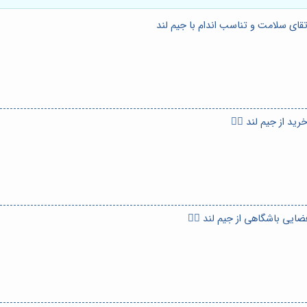
تقای سلامت و تناسب اندام با جیم لند
د از جیم لند 🏃‍♀️
یی باشگاهی از جیم لند 🏋️‍♀️