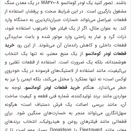
باشند. تصور کنید یک لودر کوماتسو WA470-8 در یک معدن سنگ
مشغول بارگیری است. در این شرایط سخت و پرفشار، استفاده از
قطعات غیراصل می‌تواند خسارات جبران‌ناپذیری به دستگاه وارد
کند. به عنوان مثال، اگر از یک فیلتر هوا نامرغوب استفاده شود،
ذرات گرد و غبار به راحتی وارد موتور شده و باعث ساییدگی
قطعات داخلی و کاهش راندمان آن می‌شوند. از این رو،
خرید
قطعات لودر کوماتسو
از یک منبع معتبر، نه تنها یک انتخاب
هوشمندانه، بلکه یک ضرورت است. استفاده از قطعات تقلبی و
بی‌کیفیت، مانند استفاده از لاستیک‌های فرسوده در یک خودروی
لوکس است؛ نه تنها عملکرد را مختل می‌کند، بلکه ایمنی را نیز به
خطر می‌اندازد. هنگام
خرید قطعات لودر کوماتسو
، توجه به
مواردی مانند برند تولیدکننده، شماره فنی قطعه و کیفیت ساخت
آن، مانند بررسی اصالت یک فرش دستباف است؛ هرگونه
سهل‌انگاری می‌تواند منجر به خسارت‌های سنگین شود. برای
قطعاتی مانند فیلترهای روغن و هیدرولیک، انتخاب برندهای
معتبر مانند Fleetguard یا Donaldson بسیار مهم است تا از