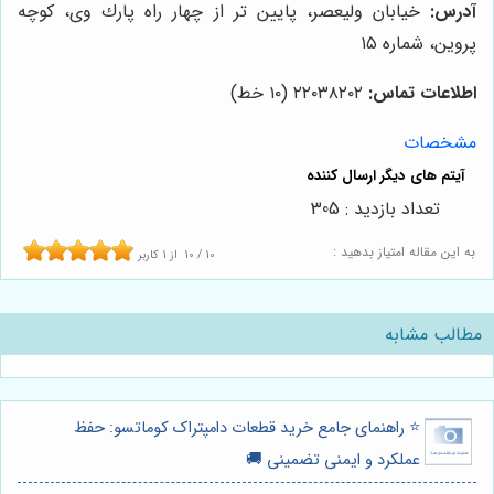
آدرس:
خيابان وليعصر، پايين تر از چهار راه پارك وى، كوچه
پروين، شماره ١٥
اطلاعات تماس:
٢٢٠٣٨٢٠٢ (١٠ خط)
مشخصات
تعداد بازدید : 305
به این مقاله امتیاز بدهید :
10
/
10
از
1
کاربر
مطالب مشابه
⭐️ راهنمای جامع خرید قطعات دامپتراک کوماتسو: حفظ
عملکرد و ایمنی تضمینی 🚚