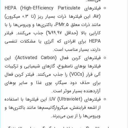
فیلترهای HEPA (High-Efficiency Particulate
Air): این فیلترها ذرات بسیار ریز (تا 0.3 میکرون)
مانند ذرات معلق PM2.5، باکتری‌ها و ویروس‌ها را با
کارایی بالا (حداقل 99.97%) جذب می‌کنند. فیلتر
HEPA برای افرادی که آلرژی یا مشکلات تنفسی
دارند، بسیار مناسب است.
فیلترهای کربن فعال (Activated Carbon): این
فیلترها بوهای نامطبوع، گازهای شیمیایی و ترکیبات
آلی فرار (VOCs) را جذب می‌کنند. فیلتر کربن فعال
برای حذف دود سیگار، بوی غذا و سایر بوهای
آزاردهنده بسیار موثر است.
فیلترهای UV (Ultraviolet): این فیلترها با استفاده
از اشعه فرابنفش، میکروارگانیسم‌ها مانند باکتری‌ها و
ویروس‌ها را از بین می‌برند.