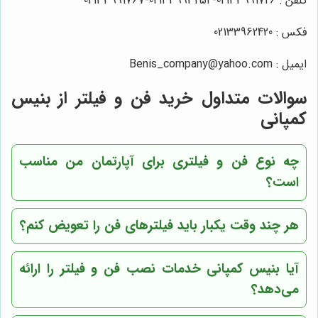
تلفن : 02133991726-02133993254-02133991767
فکس : 02133962420
ایمیل : Benis_company@yahoo.com
سوالات متداول خرید فن و فیلتر از بنیس
کمپانی
چه نوع فن و فیلتری برای آپارتمان من مناسب
است؟
هر چند وقت یکبار باید فیلترهای فن را تعویض کنم؟
آیا بنیس کمپانی خدمات نصب فن و فیلتر را ارائه
می‌دهد؟