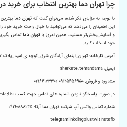
چرا
تهران دما
بهترین انتخاب برای خرید درز
با توجه به مزایای ذکر شده، می‌توان گفت که
تهران دما
بهترین 
این اطمینان را می‌دهد که می‌توانید با خیال راحت خرید خود را ا
و آسایش‌بخش‌تر هستید، همین امروز با
تهران دما
تماس بگیرید
خود انتخاب کنید.
آدرس کارخانه: تهران_ابتدای آزادگان شرق_کوچه ی امید_پلاک 12
ایمیل: sherkate.tehrandama
مشاوره و فروش: 09125456950 02166173302
در صورت پاسخگو نبودن شماره های تماس جهت کسب اطلاعات بی
شماره تماس واتس آپ شرکت تهران دما آرکا: 09190888245
telegramlinkdingplustwitinstafb