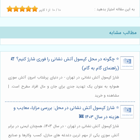
به این مقاله امتیاز بدهید :
10
/
10
از
1
کاربر
مطالب مشابه
⭐️ چگونه در محل کپسول آتش نشانی را فوری شارژ کنیم؟ 🧯
(راهنمای گام به گام)
شارژ کپسول آتش نشانی در تهران - در دنیای پرشتاب امروز، آتش سوزی
همواره به عنوان یک تهدید جدی برای جان و مال افراد مطرح است. |
مشاهده و خرید
⭐️ شارژ کپسول آتش نشانی در محل: بررسی مزایا، معایب و
هزینه در سال 1403 🚒
شارژ کپسول آتش نشانی در تهران - در سال 1403، همچنان ایمنی در برابر
آتش سوزی یکی از مهم ترین دغدغه های منازل، کسب وکارها و صنایع