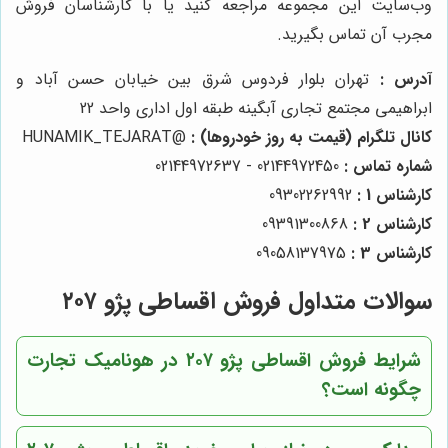
وب‌سایت این مجموعه مراجعه کنید یا با کارشناسان فروش
مجرب آن تماس بگیرید.
آدرس :
تهران بلوار فردوس شرق بین خیابان حسن آباد و
ابراهیمی مجتمع تجاری آبگینه طبقه اول اداری واحد 22
کانال تلگرام (قیمت به روز خودروها) :
@HUNAMIK_TEJARAT
شماره تماس :
02144972450 - 02144972637
کارشناس 1 :
09302262992
کارشناس 2 :
09391300868
کارشناس 3 :
09058137975
سوالات متداول فروش اقساطی پژو ۲۰۷
شرایط فروش اقساطی پژو ۲۰۷ در هونامیک تجارت
چگونه است؟