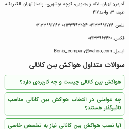
آدرس: تهران، لاله زارجنوبی، کوچه بوشهری، پاساژ تهران الکتریک،
طبقه 3، واحد417
تلفن: 02133991726-02133993254-02133991767
فکس: 02133962420
ایمیل: Benis_company@yahoo.com
سوالات متداول هواکش بین کانالی
هواکش بین کانالی چیست و چه کاربردی دارد؟
چه عواملی در انتخاب هواکش بین کانالی مناسب
تاثیرگذار هستند؟
آیا نصب هواکش بین کانالی نیاز به تخصص خاصی