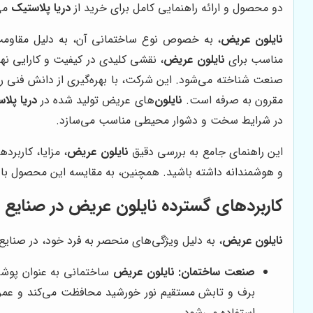
دو محصول و ارائه راهنمایی کامل برای خرید از
دریا پلاستیک
می‌
نایلون عریض
، به خصوص نوع ساختمانی آن، به دلیل مقاومت با
مناسب برای
نایلون عریض
، نقشی کلیدی در کیفیت و کارایی ن
صنعت شناخته می‌شود. این شرکت، با بهره‌گیری از دانش فنی روز و
مقرون به صرفه است.
نایلون
‌های عریض تولید شده در
دریا پلا
در شرایط سخت و دشوار محیطی مناسب می‌سازد.
این راهنمای جامع به بررسی دقیق
نایلون عریض
، مزایا، کاربر
و هوشمندانه داشته باشید. همچنین، به مقایسه این محصول با نای
کاربردهای گسترده نایلون عریض در صنایع
نایلون عریض
، به دلیل ویژگی‌های منحصر به فرد خود، در صنایع گو
صنعت ساختمان:
نایلون عریض
ساختمانی به عنوان پوشش 
برف و تابش مستقیم نور خورشید محافظت می‌کند و عمر م
استفاده می‌شود.