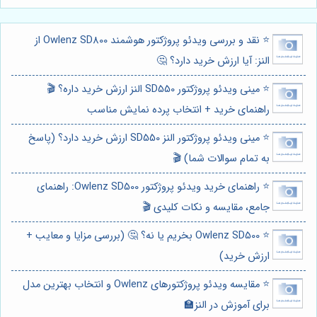
⭐️ نقد و بررسی ویدئو پروژکتور هوشمند Owlenz SD800 از
النز: آیا ارزش خرید دارد؟ 🤔
⭐️ مینی ویدئو پروژکتور SD550 النز ارزش خرید داره؟ 🎬
راهنمای خرید + انتخاب پرده نمایش مناسب
⭐️ مینی ویدئو پروژکتور النز SD550 ارزش خرید دارد؟ (پاسخ
به تمام سوالات شما) 🎬
⭐️ راهنمای خرید ویدئو پروژکتور Owlenz SD500: راهنمای
جامع، مقایسه و نکات کلیدی 🎬
⭐️ Owlenz SD500 بخریم یا نه؟ 🤔 (بررسی مزایا و معایب +
ارزش خرید)
⭐️ مقایسه ویدئو پروژکتورهای Owlenz و انتخاب بهترین مدل
برای آموزش در النز🏫