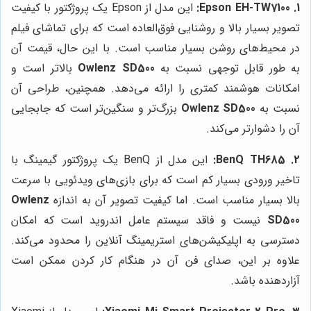
1. Epson EH-TW7100:
این مدل از Epson یک پروژکتور با کیفیت
تصویر بسیار بالا و روشنایی فوق‌العاده است که برای تماشای فیلم
در محیط‌های روشن بسیار مناسب است. با این حال، قیمت آن
به طور قابل توجهی نسبت به
Owlenz SD500
بالاتر است و
امکانات هوشمند کمتری را ارائه می‌دهد. همچنین، طراحی آن
نسبت به
Owlenz SD500
بزرگ‌تر و سنگین‌تر است که جابجایی
آن را دشوارتر می‌کند.
2. BenQ TH685:
این مدل از BenQ یک پروژکتور گیمینگ با
تاخیر ورودی بسیار کم است که برای بازی‌های ویدئویی با سرعت
بالا بسیار مناسب است. اما کیفیت تصویر آن به اندازه
Owlenz
SD500
نیست و فاقد سیستم عامل اندروید است که امکان
دسترسی به اپلیکیشن‌های استریمینگ آنلاین را محدود می‌کند.
علاوه بر این، صدای فن آن در هنگام کار کردن ممکن است
آزاردهنده باشد.