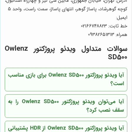
آدرس: تهران، خیابان جمهوری، مابین سی تیر و چهارراه استانبول،
کوچه گوهرشاد، پاساژ گوهر، انتهای پاساژ، سمت راست، واحد 5
ایمیل:
خط ثابت: 02166748823
همراه: 09382651313
سوالات متداول ویدئو پروژکتور Owlenz
SD500
آیا ویدئو پروژکتور Owlenz SD500 برای بازی مناسب
است؟
آیا می‌توان ویدئو پروژکتور Owlenz SD500 را به
سقف نصب کرد؟
آیا ویدئو پروژکتور Owlenz SD500 از HDR پشتیبانی