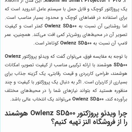
3. Xiaomi Mi Smart Projector 2 Pro:
این مدل از Xiaomi
یک پروژکتور کوچک و قابل حمل با سیستم عامل اندروید است که
برای استفاده در فضاهای کوچک و محدود بسیار مناسب است.
اما روشنایی آن نسبت به
Owlenz SD500
کمتر است و کیفیت
تصویر آن در محیط‌های روشن‌تر کمی افت می‌کند. همچنین، عمر
لامپ آن نسبت به
Owlenz SD500
کوتاه‌تر است.
با توجه به مقایسه فوق، می‌توان گفت که ویدئو پروژکتور
Owlenz
SD500
هوشمند با ارائه ترکیبی مناسب از کیفیت تصویر، امکانات
هوشمند، طراحی کاربردی و قیمت رقابتی، یک گزینه جذاب برای
بسیاری از کاربران است. اگر به دنبال یک پروژکتور با کیفیت و چند
منظوره هستید که بتواند نیازهای شما را در محیط‌های مختلف
برآورده کند،
Owlenz SD500
می‌تواند یک انتخاب عالی باشد.
چرا ویدئو پروژکتور Owlenz SD500 هوشمند
را از فروشگاه النز تهیه کنیم؟